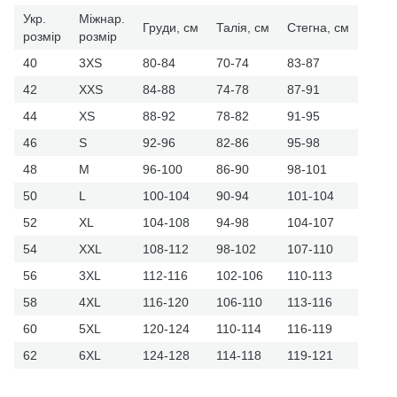
Укр.
Міжнар.
Груди, см
Талія, см
Стегна, см
розмір
розмір
40
3XS
80-84
70-74
83-87
42
XXS
84-88
74-78
87-91
44
XS
88-92
78-82
91-95
46
S
92-96
82-86
95-98
48
M
96-100
86-90
98-101
50
L
100-104
90-94
101-104
52
XL
104-108
94-98
104-107
54
XXL
108-112
98-102
107-110
56
3XL
112-116
102-106
110-113
58
4XL
116-120
106-110
113-116
60
5XL
120-124
110-114
116-119
62
6XL
124-128
114-118
119-121