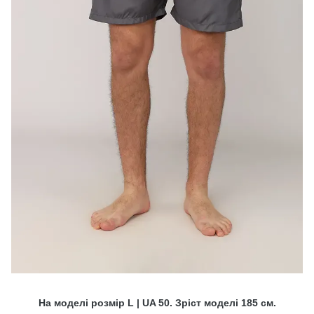
На моделі розмір L | UA 50. Зріст моделі 185 см.