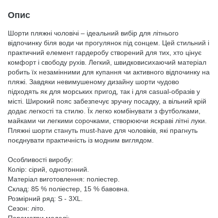
Опис
Шорти пляжні чоловічі – ідеальний вибір для літнього
відпочинку біля води чи прогулянок під сонцем. Цей стильний і
практичний елемент гардеробу створений для тих, хто цінує
комфорт і свободу рухів. Легкий, швидковисихаючий матеріал
робить їх незамінними для купання чи активного відпочинку на
пляжі. Завдяки невимушеному дизайну шорти чудово
підходять як для морських пригод, так і для casual-образів у
місті. Широкий пояс забезпечує зручну посадку, а вільний крій
додає легкості та стилю. Їх легко комбінувати з футболками,
майками чи легкими сорочками, створюючи яскраві літні луки.
Пляжні шорти стануть must-have для чоловіків, які прагнуть
поєднувати практичність із модним виглядом.
Особливості виробу:
Колір: сірий, однотонний.
Матеріал виготовлення: поліестер.
Склад: 85 % поліестер, 15 % бавовна.
Розмірний ряд: S - 3XL.
Сезон: літо.
Параметри моделі: