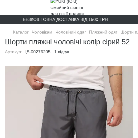
БЕЗКОШТОВНА ДОСТАВКА ВІД 1500 ГРН
Каталог
Чоловікам
Чоловічий одяг
Пляжний одяг
Шорти п
Шорти пляжні чоловічі колір сірий 52
Артикул:
ЦБ-00276205
1 відгук