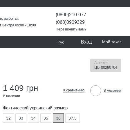
(0800)210-077
к работы:
(068)0909329
т центра 09:00 - 18:00
Перезвонить вам?
Вход
Мой заказ
Рус
Артикул
ЦБ-00290704
1 409 грн
К сравнению
В желания
В наличии
Фактический украинский размер
32
33
34
35
36
37.5