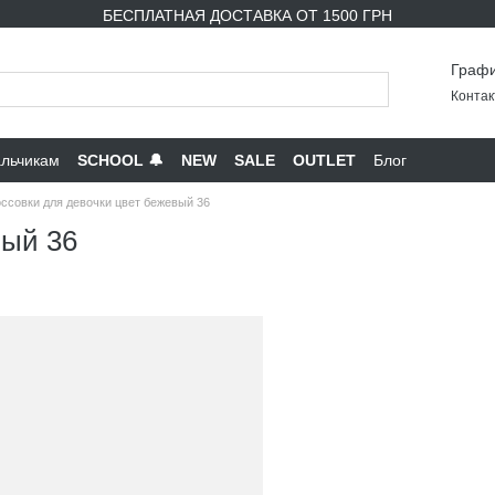
БЕСПЛАТНАЯ ДОСТАВКА ОТ 1500 ГРН
Графи
Контак
льчикам
SCHOOL 🔔
NEW
SALE
OUTLET
Блог
ссовки для девочки цвет бежевый 36
вый 36