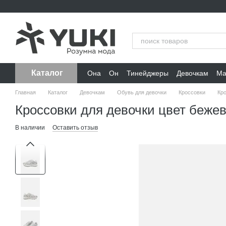
Перейти к основному контенту
Каталог
Она
Он
Тинейджеры
Девочкам
Ма
Главная
Каталог
Девочкам
Обувь для девочки
Кроссовки
Кро
Кроссовки для девочки цвет беже
В наличии
Оставить отзыв