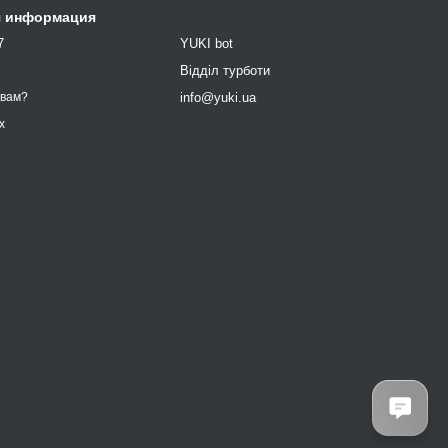
я информация
7
YUKI bot
9
Відділ турботи
info@yuki.ua
 вам?
х