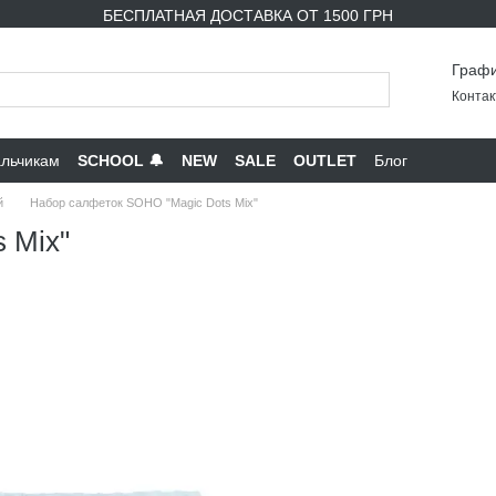
БЕСПЛАТНАЯ ДОСТАВКА ОТ 1500 ГРН
Графи
Контак
льчикам
SCHOOL 🔔
NEW
SALE
OUTLET
Блог
й
Набор салфеток SOHO "Magic Dots Mix"
 Mix"