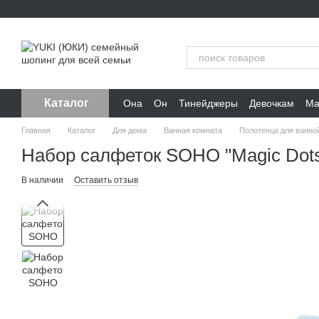
Перейти к основному контенту
Каталог
Она
Он
Тинейджеры
Девочкам
Ма
Главная
Каталог
Для дома
Ванная комната
Полотенца для ванно
Набор салфеток SOHO "Magic Dots
В наличии
Оставить отзыв