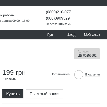
(0800)210-077
к работы:
(068)0909329
т центра 09:00 - 18:00
Перезвонить вам?
Вход
Мой заказ
Рус
Артикул
ЦБ-00258582
199 грн
К сравнению
В желания
В наличии
Купить
Быстрый заказ