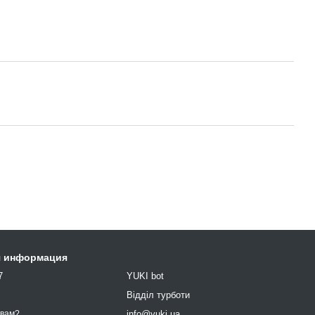
я информация
7
YUKI bot
9
Відділ турботи
info@yuki.ua
 вам?