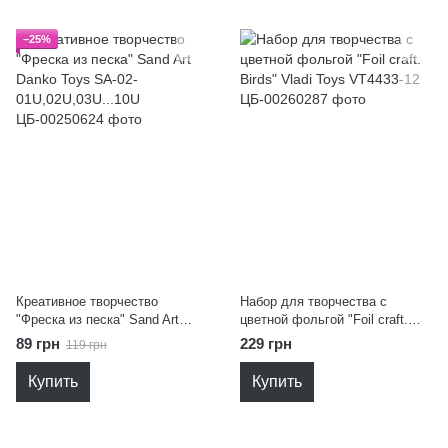
−25%
Креативное творчество
Набор для творчества с
"Фреска из песка" Sand Art
цветной фольгой "Foil craft.
Danko Toys SA-02-
Birds" Vladi Toys VT4433-12
89 грн
229 грн
119 грн
01U,02U,03U...10U
Купить
Купить