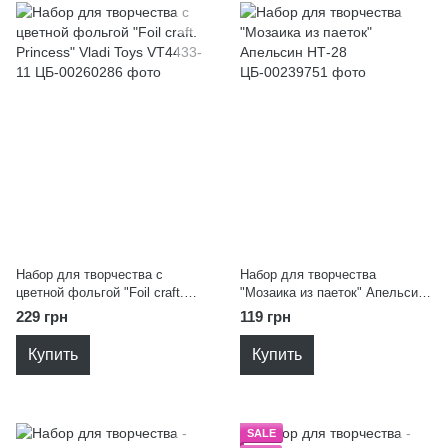
Набор для творчества с
Набор для творчества
цветной фольгой "Foil craft.
"Мозаика из паеток" Апельсин
Princess" Vladi Toys VT4433-11
НТ-28
229 грн
119 грн
Купить
Купить
SALE