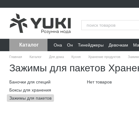
Перейти к основному контенту
Каталог
Она
Он
Тинейджеры
Девочкам
Ма
Главная
Каталог
Для дома
Кухня
Хранение продуктов
Зажимы
Зажимы для пакетов Хране
Баночки для специй
Нет товаров
Боксы для хранения
Зажимы для пакетов