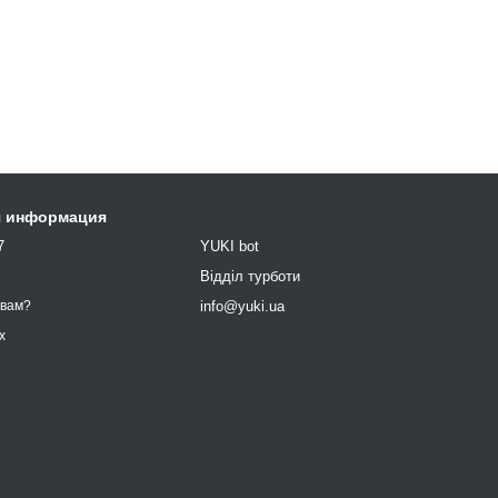
я информация
7
YUKI bot
9
Відділ турботи
info@yuki.ua
 вам?
х