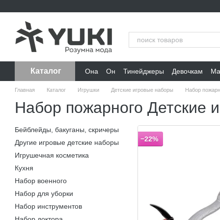
Перейти к основному контенту
Каталог
Она
Он
Тинейджеры
Девочкам
Ма
Главная
Каталог
Игрушки
Детские игровые наборы
Набор пожарн
Набор пожарного Детские 
Бейблейды, бакуганы, скричеры
−22%
Другие игровые детские наборы
Игрушечная косметика
Кухня
Набор военного
Набор для уборки
Набор инструментов
Набор доктора