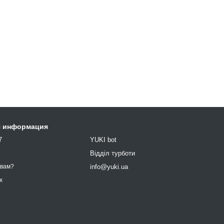
я информация
7
YUKI bot
9
Відділ турботи
info@yuki.ua
 вам?
х