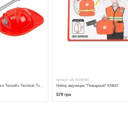
Артикул: ЦБ-00196390
Игрушка «Набор пожарного ТехноК» Technok Toys 8591
Набор амуниции "Пожарный" KN647
579 грн