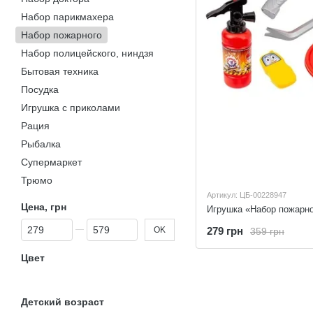
Набор парикмахера
Набор пожарного
Набор полицейского, ниндзя
Бытовая техника
Посудка
Игрушка с приколами
Рация
Рыбалка
Супермаркет
Трюмо
Артикул: ЦБ-00228947
Цена, грн
От Цена, грн
До Цена, грн
OK
279 грн
359 грн
Цвет
Детский возраст