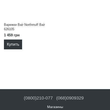
Варежки Bair Northmuff Bair
626105
1 459 грн
Купить
(0800)210-077
(068)0909329
Магазины