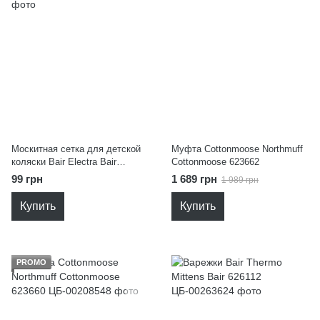
Москитная сетка для детской
Муфта Cottonmoose Northmuff
коляски Bair Electra Bair
Cottonmoose 623662
625069
99 грн
1 689 грн
1 989 грн
Купить
Купить
PROMO