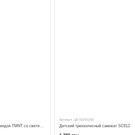
Артикул: ЦБ-00293290
Пенни борд Черепашки-ниндзя TMNT со светящимися колесами TM2507
Детский трехколесный самокат SC812