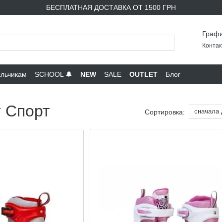
БЕСПЛАТНАЯ ДОСТАВКА ОТ 1500 ГРН
Графи
Контак
льчикам
SCHOOL 🔔
NEW
SALE
OUTLET
Блог
т Спорт
сначала
Сортировка: