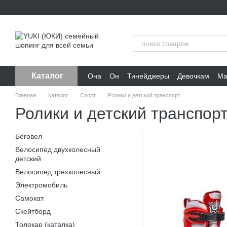
Перейти к основному контенту
Каталог
Она
Он
Тинейджеры
Девочкам
Ма
Главная
Каталог
Спорт
Ролики и детский транспорт
Ролики и детский транспор
Беговел
Велосипед двухколесный
детский
Велосипед трехколесный
Электромобиль
Самокат
Скейтборд
Толокар (каталка)