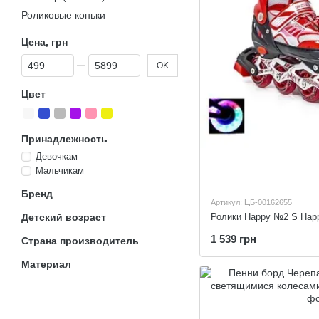
Роликовые коньки
Цена, грн
От Цена, грн
До Цена, грн
OK
Цвет
Принадлежность
Девочкам
Мальчикам
Бренд
Артикул: ЦБ-00162655
Детский возраст
Ролики Happy №2 S Hap
1 539 грн
Страна производитель
Материал