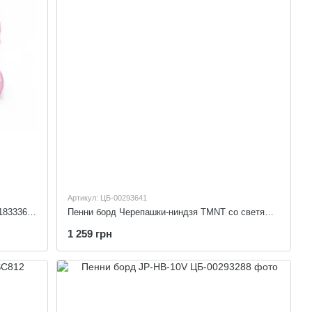
Артикул: ЦБ-00293641
РОЛИКИ HAPPY №1 L Happy Mondays 518333674-L
Пенни борд Черепашки-ниндзя TMNT со светящимися колесами и ярким дизайном TM2508
1 259 грн