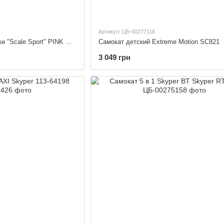
Артикул: ЦБ-00277118
Детские роликовые коньки "Scale Sport" PINK SCALE SPORTS 928990009
Самокат детский Extreme Motion SC821
3 049 грн