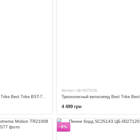
Артикул: ЦБ-00275135
Велосипед-толокар Best Trike Best Trike BST-7702
4 499 грн
−8%