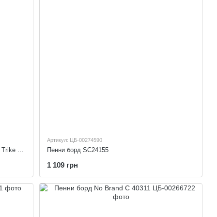
Артикул: ЦБ-00274590
Трехколесный велосипед Best Trike Best Trike 6088 F – 714-96
Пенни борд SC24155
1 109 грн