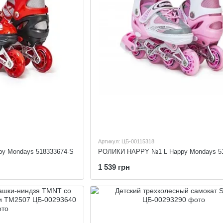
Артикул: ЦБ-00115318
py Mondays 518333674-S
1 539 грн