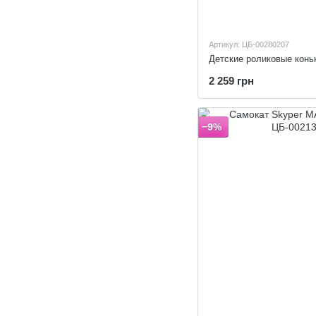
Артикул: ЦБ-00280207
2 259 грн
−9%