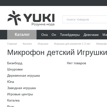
Перейти к основному контенту
Каталог
Она
Он
Тинейджеры
Девочкам
Ма
Главная
Каталог
Игрушки
Игрушки для развития 1-3 лет
Микрофо
Микрофон детский Игрушки 
Бизиборд
Нет товаров
Шнуровки
Деревянная игрушка
Юла
Заводная игрушка
Игровые центры
Каталка
Руль