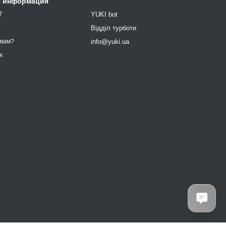
я информация
7
YUKI bot
9
Відділ турботи
info@yuki.ua
 вам?
х