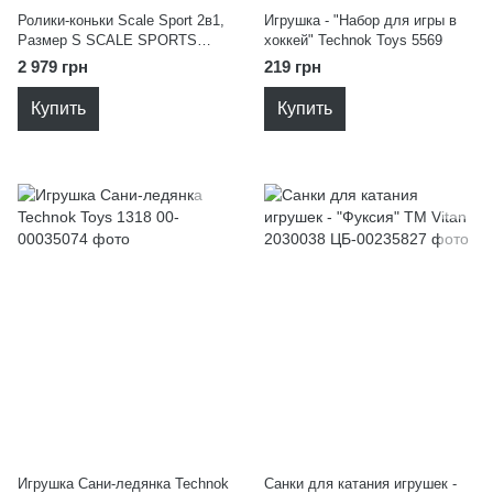
Ролики-коньки Scale Sport 2в1,
Игрушка - "Набор для игры в
Размер S SCALE SPORTS
хоккей" Technok Toys 5569
180236064
2 979 грн
219 грн
Купить
Купить
Игрушка Сани-ледянка Technok
Санки для катания игрушек -