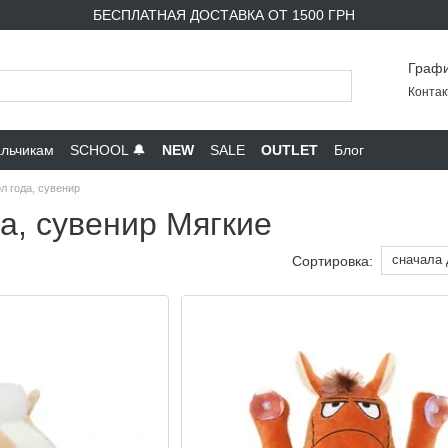
БЕСПЛАТНАЯ ДОСТАВКА ОТ 1500 ГРН
Графи
Контак
льчикам
SCHOOL 🔔
NEW
SALE
OUTLET
Блог
л года, сувенир
а, сувенир Мягкие
сначала
Сортировка: