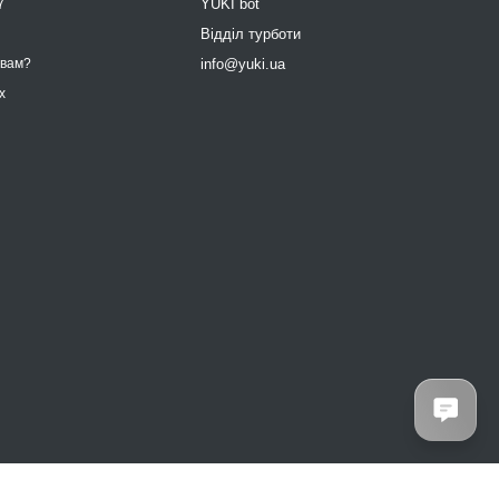
7
YUKI bot
9
Відділ турботи
info@yuki.ua
 вам?
х