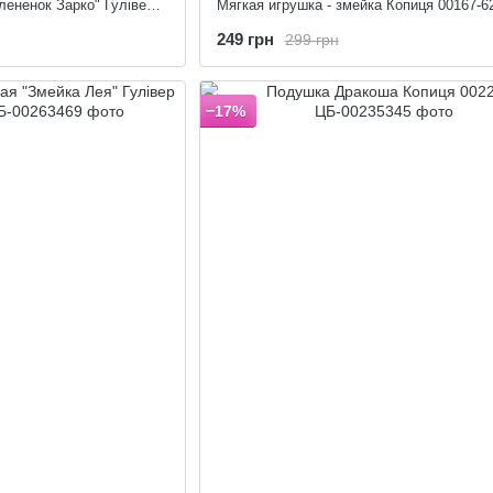
Текстильный сувенир "Олененок Зарко" Гулівер Країна 060417
Мягкая игрушка - змейка Копиця 00167-6
249 грн
299 грн
−17%