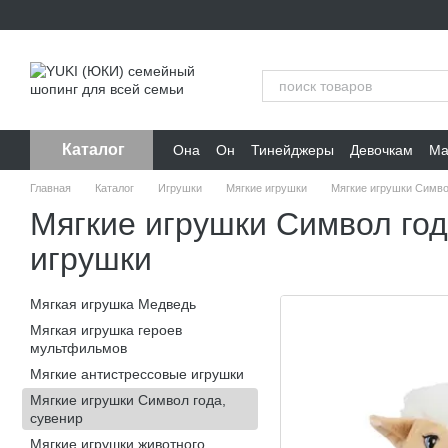
Перейти к основному контенту
Каталог
Она
Он
Тинейджеры
Девочкам
Ма
Главная
Каталог
Игрушки
Мягкие игрушки
Мягкие игрушки Симво
Мягкие игрушки Символ год
игрушки
Мягкая игрушка Медведь
Мягкая игрушка героев
мультфильмов
Мягкие антистрессовые игрушки
Мягкие игрушки Символ года,
сувенир
Мягкие игрушки животного