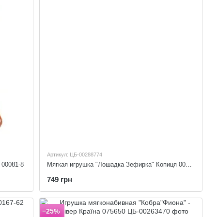
Артикул: ЦБ-00288774
 00081-8
Мягкая игрушка "Лошадка Зефирка" Копиця 00081-92
749 грн
−25%