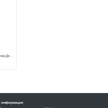
Подушка «СЕРДЦЕ Love», размер L Сувенір-Декор HL-L
я информация