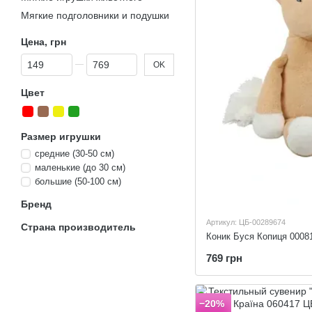
Мягкие подголовники и подушки
Цена, грн
От Цена, грн
До Цена, грн
OK
Цвет
Размер игрушки
средние (30-50 см)
маленькие (до 30 см)
большие (50-100 см)
Бренд
Артикул: ЦБ-00289674
Страна производитель
Коник Буся Копиця 0008
769 грн
−20%