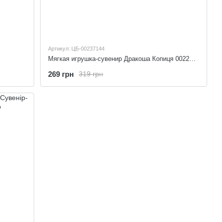
Артикул: ЦБ-00237144
Мягкая игрушка-сувенир Дракоша Копиця 00229-63
269 грн
319 грн