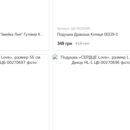
Артикул: ЦБ-00235345
Игрушка мягконабивная "Змейка Лея" Гулівер Країна 075649
Подушка Дракоша Копиця 00229-3
349 грн
419 грн