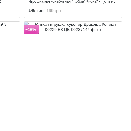
2
Игрушка мягконабивная "Кобра"Фиона" - Гулівер Країна 075650
149 грн
199 грн
−16%