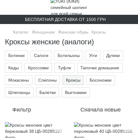
БЕСПЛАТНАЯ ДОСТАВКА ОТ 1500 ГРН
Каталог
Женщинам
Женская обувь
Кроксы
Кроксы женские (аналоги)
Ботинки
Сапоги
Ботильоны
Угги
Дутики
Кеды
Кроссовки
Туфли
Тапочки домашние
Мокасины
Слипоны
Кроксы
Босоножки
Шлепанцы
Балетки
Вьетнамки
Фильтр
Сначала новые