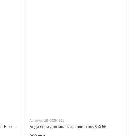
Артикул: ЦБ-00294191
Москитная сетка для детской коляски Bair Electra Bair 625069
Боди ясли для мальчика цвет голубой 56