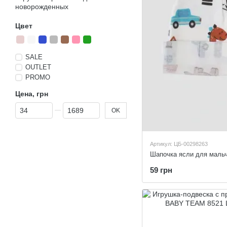
новорожденных
Цвет
SALE
OUTLET
PROMO
Цена, грн
От Цена, грн
До Цена, грн
OK
Артикул: ЦБ-00298263
59 грн