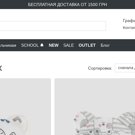
БЕСПЛАТНАЯ ДОСТАВКА ОТ 1500 ГРН
Графи
Контак
льчикам
SCHOOL 🔔
NEW
SALE
OUTLET
Блог
х
сначала
Сортировка: