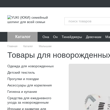
Перейти к основному контенту
Каталог
Она
Он
Тинейджеры
Девочкам
Ма
Главная
Каталог
Малышам
Товары для новорожденны
Одежда для новорожденных
Детский текстиль
Прогулки и поездки
Аксессуары для кормления
Гигиена и купание
Средства для ежедневного
ухода за новорожденным
Игрушки и развитие для