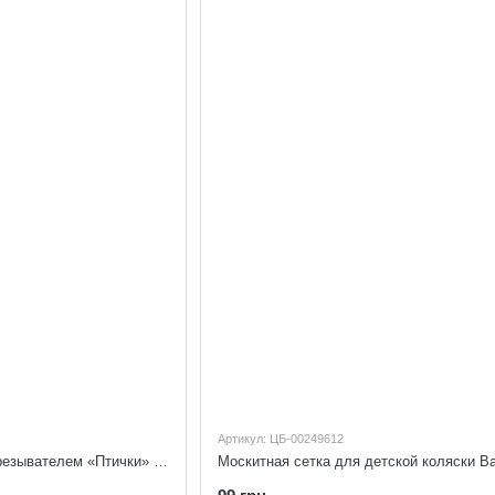
Артикул: ЦБ-00249612
Игрушка-подвеска с прорезывателем «Птички» BABY TEAM 8521