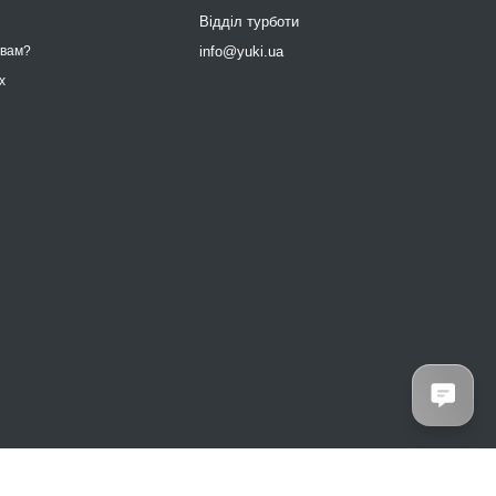
9
Відділ турботи
info@yuki.ua
 вам?
х