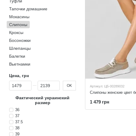
Туфли
Тапочки домашние
Мокасины
Слипоны
Кроксы
Босоножки
Шлепанцы
Балетки
Вьетнамки
Цена, грн
От Цена, грн
До Цена, грн
OK
Артикул: ЦБ-00289032
Слипоны женские цвет б
Фактический украинский
1 479 грн
размер
36
37
37.5
38
39