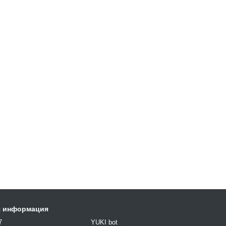
я информация
7
YUKI bot