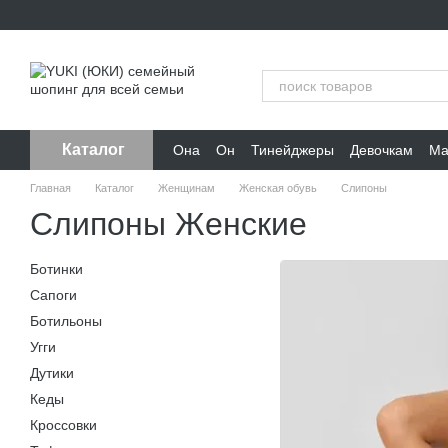
Перейти к основному контенту
Каталог
Она
Он
Тинейджеры
Девочкам
Ма
Главная
Каталог
Женщинам
Женская обувь
Слипоны
Слипоны Женские
Ботинки
Сапоги
Ботильоны
Угги
Дутики
Кеды
Кроссовки