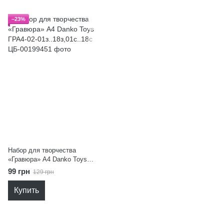
−23%
Набор для творчества
«Гравюра» А4 Danko Toys
ГРА4-02-01з..18з,01с..18с
99 грн
129 грн
Купить