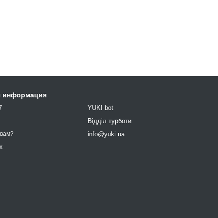
я информация
7
YUKI bot
9
Відділ турботи
info@yuki.ua
 вам?
х