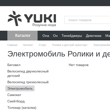
Перейти к основному контенту
Каталог
Она
Он
Тинейджеры
Девочкам
Ма
Главная
Каталог
Спорт
Ролики и детский транспорт
Электромоби
Электромобиль Ролики и де
Беговел
Нет товаров
Велосипед двухколесный
детский
Велосипед трехколесный
Электромобиль
Самокат
Скейтборд
Толокар (каталка)