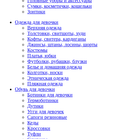
Головные уборы и аксессуары
Сумки, косметички, кошельки
Зонтики
Одежда для девочки
Верхняя одежда
Толстовки, свитшоты, худи
Кофты, свитера, кардиганы
Джинсы, штаны, лосины, шорты
Костюмы
Платья, юбки
Футболки, рубашки, блузки
Белье и домашняя одежда
Колготки, носки
Этническая одежда
Пляжная одежда
Обувь для девочки
Ботинки для девочки
Термоботинки
Дутики
Угги для девочек
Сапоги резиновые
Кеды
Кроссовки
Туфли