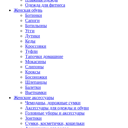
Одежда для фитнеса
Женская обувь
Ботинки
Сапоги
Ботильоны
Угги
Дутики
Кеды
Кроссовки
Туфли
Тапочки домашние
Мокасины
Слипоны
Кроксы
Босоножки
Шлепанцы
Балетки
Вьетнамки
Женские аксессуары
Чемоданы, дорожные сумки
Аксессуары для одежды и обуви
Головные уборы и аксессуары
Зонтики
Сумки, косметички, кошельки