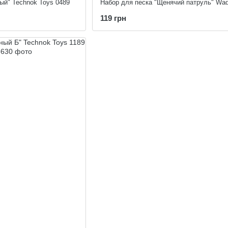
ый" Technok Toys 0489
Набор для песка "Щенячий патруль" Wad
119 грн