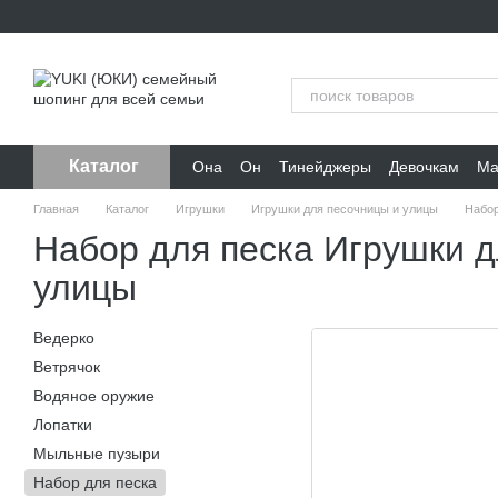
Перейти к основному контенту
Каталог
Она
Он
Тинейджеры
Девочкам
Ма
Главная
Каталог
Игрушки
Игрушки для песочницы и улицы
Набор
Набор для песка Игрушки д
улицы
Ведерко
Ветрячок
Водяное оружие
Лопатки
Мыльные пузыри
Набор для песка