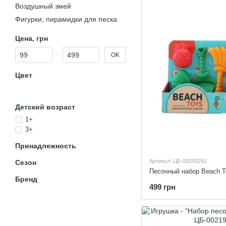
Воздушный змей
Фигурки, пирамидки для песка
Цена, грн
От Цена, грн
До Цена, грн
OK
Цвет
Детский возраст
1+
3+
Принадлежность
Артикул: ЦБ-00293291
Сезон
Песочный набор Beach 
Бренд
499 грн