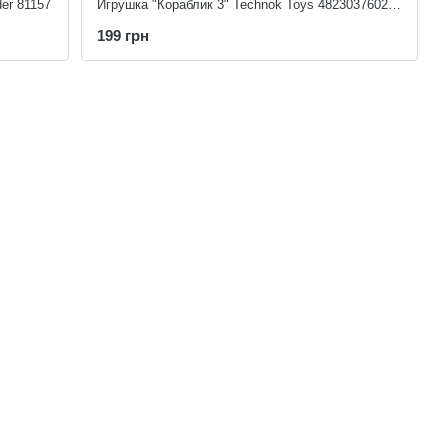
er 81157
Игрушка "Кораблик 3" Technok Toys 4823037602889
199 грн