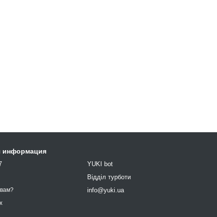
я информация
7
YUKI bot
9
Відділ турботи
info@yuki.ua
 вам?
х