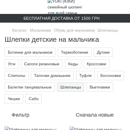
БЕСПЛАТНАЯ ДОСТАВКА ОТ 1500 ГРН
Каталог
Мальчикам
Обувь для мальчиков
Шлепанцы
Шлепки детские на мальчика
Ботинки для мальчиков
Термоботинки
Дутики
Угги
Сапоги резиновые
Кеды
Кроссовки
Слипоны
Тапочки домашние
Туфли
Босоножки
Балетки танцевальные
Шлепанцы
Вьетнамки
Чешки
Сабо
Фильтр
Сначала новые