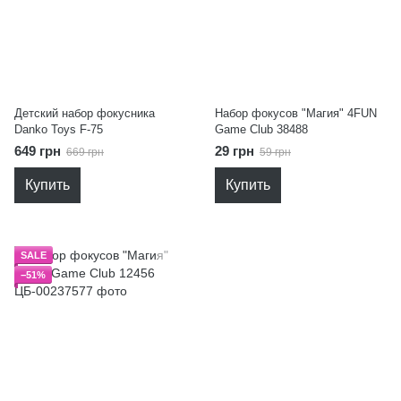
Детский набор фокусника
Набор фокусов "Магия" 4FUN
Danko Toys F-75
Game Club 38488
649 грн
29 грн
669 грн
59 грн
Купить
Купить
SALE
−51%