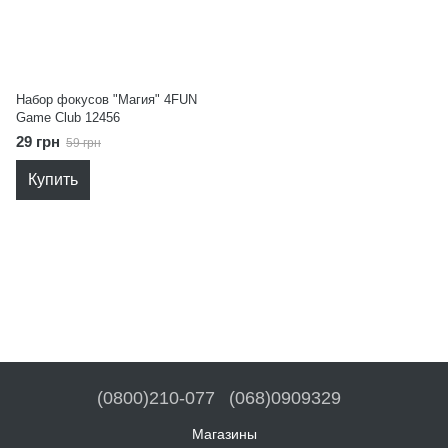
Набор фокусов "Магия" 4FUN
Game Club 12456
29 грн
59 грн
Купить
(0800)210-077
(068)0909329
Магазины