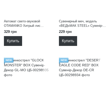
Автомат свето-звуковой
Сувенирный меч, модель
OTAMANKO Хитрый лис
«ВЕДЬМАК STEEL» Сувенір-
OTAMANKO 532.03.86
Декор WTst73
329 грн
229 грн
Купить
Купить
NEW
NEW