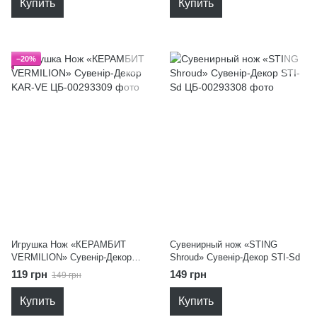
Купить
Купить
−20%
Игрушка Нож «КЕРАМБИТ
Сувенирный нож «STING
VERMILION» Сувенір-Декор
Shroud» Сувенір-Декор STI-Sd
KAR-VE
119 грн
149 грн
149 грн
Купить
Купить