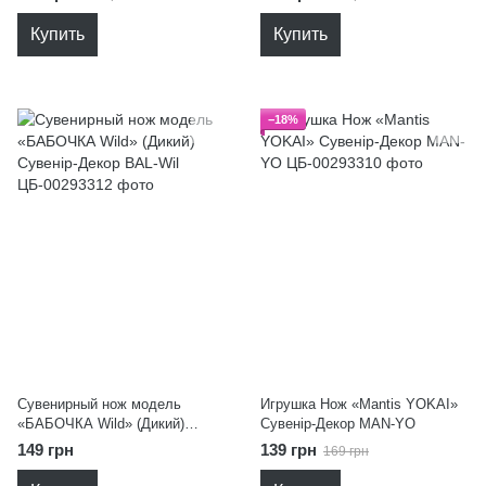
Купить
Купить
−18%
Сувенирный нож модель
Игрушка Нож «Mantis YOKAI»
«БАБОЧКА Wild» (Дикий)
Сувенір-Декор MAN-YO
Сувенір-Декор BAL-Wil
149 грн
139 грн
169 грн