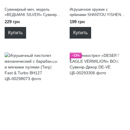
Сувенирный меч, модель
Игрушечное оружие с
«ВЕДЬМАК SILVER» Сувенір-
орбизами SHANTOU YISHENG
Декор WTsl73
699-2
229 грн
199 грн
Купить
Купить
−33%