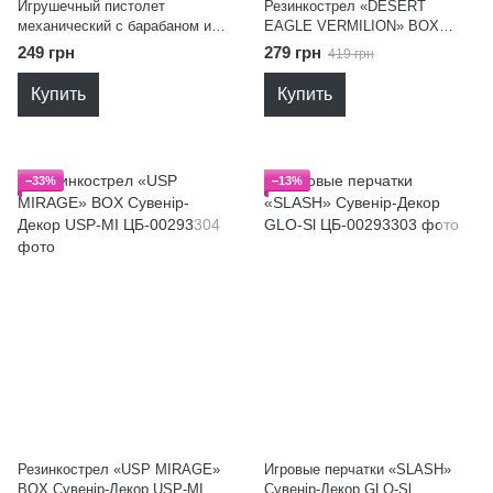
Игрушечный пистолет
Резинкострел «DESERT
механический с барабаном и
EAGLE VERMILION» BOX
мягкими пулями (Тигр) Fast &
Сувенір-Декор DE-VE
249 грн
279 грн
419 грн
Turbo BH127
Купить
Купить
−33%
−13%
Резинкострел «USP MIRAGE»
Игровые перчатки «SLASH»
BOX Сувенір-Декор USP-MI
Сувенір-Декор GLO-Sl