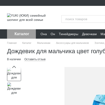
Перейти к основному контенту
Каталог
Она
Он
Тинейджеры
Девочкам
Ма
Главная
Каталог
Мальчикам
Аксессуары для мальчиков
Зонтики,
Дождевик для мальчика цвет голу
В наличии
Оставить отзыв