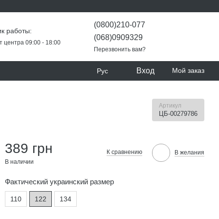
(0800)210-077
к работы:
(068)0909329
т центра 09:00 - 18:00
Перезвонить вам?
Вход
Мой заказ
Рус
Артикул
ЦБ-00279786
389 грн
К сравнению
В желания
В наличии
Фактический украинский размер
110
122
134