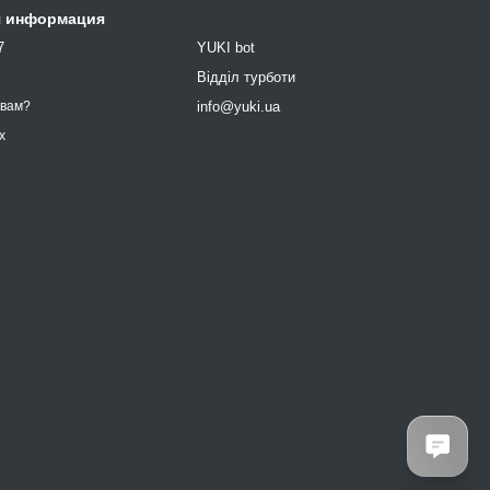
я информация
7
YUKI bot
9
Відділ турботи
info@yuki.ua
 вам?
х