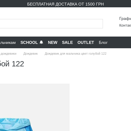
БЕСПЛАТНАЯ ДОСТАВКА ОТ 1500 ГРН
Графи
Контак
льчикам
SCHOOL 🔔
NEW
SALE
OUTLET
Блог
 дождевики
Дождевик
Дождевик для мальчика цвет голубой 122
бой 122