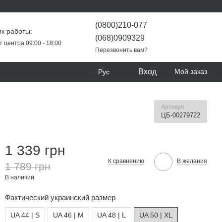
(0800)210-077
к работы:
(068)0909329
т центра 09:00 - 18:00
Перезвонить вам?
Вход
Мой заказ
Рус
Артикул
ЦБ-00279722
1 339 грн
К сравнению
В желания
1 789 грн
В наличии
Фактический украинский размер
UA 44 | S
UA 46 | M
UA 48 | L
UA 50 | XL