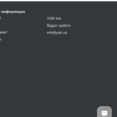
я информация
7
YUKI bot
9
Відділ турботи
info@yuki.ua
 вам?
х