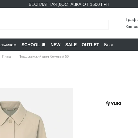
БЕСПЛАТНАЯ ДОСТАВКА ОТ 1500 ГРН
Графи
Контак
льчикам
SCHOOL 🔔
NEW
SALE
OUTLET
Блог
Плащ
Плащ женский цвет бежевый 50