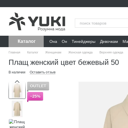
Перейти к основному контенту
Каталог
Она
Он
Тинейджеры
Девочкам
Ма
Главная
Каталог
Женщинам
Женская одежда
Верхняя одежда
Плащ женский цвет бежевый 50
В наличии
Оставить отзыв
OUTLET
−25%