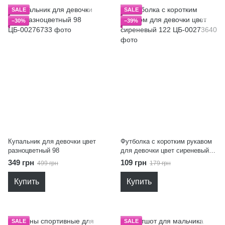
SALE
SALE
−30%
−39%
Купальник для девочки цвет
Футболка с коротким рукавом
разноцветный 98
для девочки цвет сиреневый
122
349 грн
109 грн
499 грн
179 грн
Купить
Купить
SALE
SALE