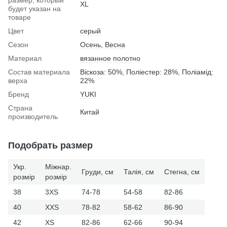
XL
будет указан на
товаре
Цвет
серый
Сезон
Осень
,
Весна
Материал
вязанное полотно
Состав материала
Віскоза: 50%, Поліестер: 28%, Поліамід:
верха
22%
Бренд
YUKI
Страна
Китай
производитель
Подобрать размер
Укр.
Міжнар.
Груди, см
Талія, см
Стегна, см
розмір
розмір
38
3XS
74-78
54-58
82-86
40
XXS
78-82
58-62
86-90
42
XS
82-86
62-66
90-94