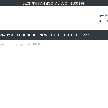
БЕСПЛАТНАЯ ДОСТАВКА ОТ 1500 ГРН
Графи
Контак
льчикам
SCHOOL 🔔
NEW
SALE
OUTLET
Блог
ика
Пылесос детский HJ606