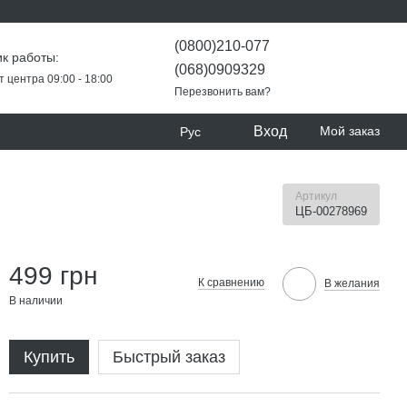
(0800)210-077
к работы:
(068)0909329
т центра 09:00 - 18:00
Перезвонить вам?
Вход
Мой заказ
Рус
Артикул
ЦБ-00278969
499 грн
К сравнению
В желания
В наличии
Купить
Быстрый заказ