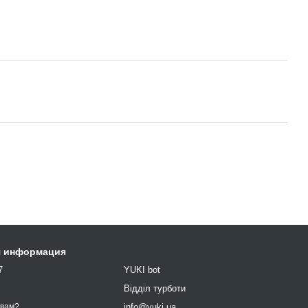
я информация
7
YUKI bot
9
Відділ турботи
info@yuki.ua
 вам?