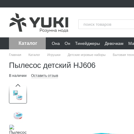
Перейти к основному контенту
Каталог
Она
Он
Тинейджеры
Девочкам
Ма
Главная
Каталог
Игрушки
Детские игровые наборы
Бытовая техн
Пылесос детский HJ606
В наличии
Оставить отзыв