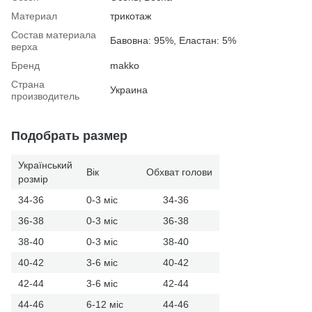
Материал
трикотаж
Состав материала
Бавовна: 95%, Еластан: 5%
верха
Бренд
makko
Страна
Украина
производитель
Подобрать размер
Український
Вік
Обхват голови
розмір
34-36
0-3 міс
34-36
36-38
0-3 міс
36-38
38-40
0-3 міс
38-40
40-42
3-6 міс
40-42
42-44
3-6 міс
42-44
44-46
6-12 міс
44-46