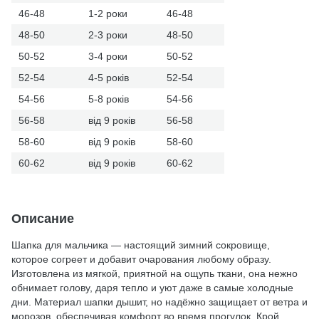
46-48
1-2 роки
46-48
48-50
2-3 роки
48-50
50-52
3-4 роки
50-52
52-54
4-5 років
52-54
54-56
5-8 років
54-56
56-58
від 9 років
56-58
58-60
від 9 років
58-60
60-62
від 9 років
60-62
Описание
Шапка для мальчика — настоящий зимний сокровище,
которое согреет и добавит очарования любому образу.
Изготовлена из мягкой, приятной на ощупь ткани, она нежно
обнимает голову, даря тепло и уют даже в самые холодные
дни. Материал шапки дышит, но надёжно защищает от ветра и
морозов, обеспечивая комфорт во время прогулок. Крой