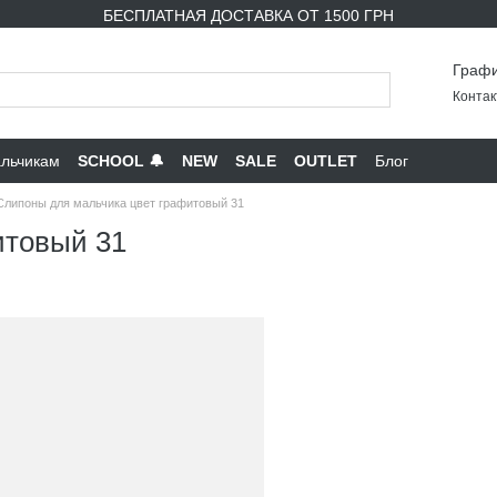
БЕСПЛАТНАЯ ДОСТАВКА ОТ 1500 ГРН
Графи
Контак
льчикам
SCHOOL 🔔
NEW
SALE
OUTLET
Блог
Слипоны для мальчика цвет графитовый 31
итовый 31