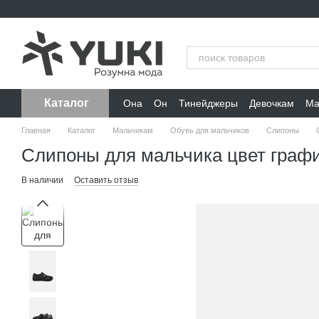
Перейти к основному контенту
Каталог
Она
Он
Тинейджеры
Девочкам
Ма
Главная
Каталог
Мальчикам
Обувь для мальчиков
Слипоны
Слипоны для мальчика цвет граф
В наличии
Оставить отзыв