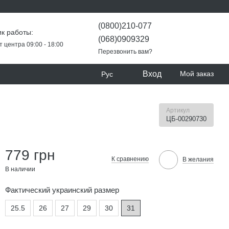
(0800)210-077
к работы:
(068)0909329
т центра 09:00 - 18:00
Перезвонить вам?
Вход
Мой заказ
Рус
Артикул
ЦБ-00290730
779 грн
К сравнению
В желания
В наличии
Фактический украинский размер
25.5
26
27
29
30
31