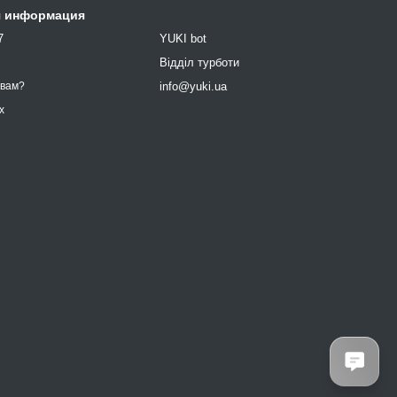
я информация
7
YUKI bot
9
Відділ турботи
info@yuki.ua
 вам?
х