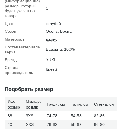
(Информационно)
размер, который
S
будет указан на
товаре
Цвет
голубой
Сезон
Осень
,
Весна
Материал
джинс
Состав материала
Бавовна: 100%
верха
Бренд
YUKI
Страна
Китай
производитель
Подобрать размер
Укр.
Міжнар.
Груди, см
Талія, см
Стегна, см
розмір
розмір
38
3XS
74-78
54-58
82-86
40
XXS
78-82
58-62
86-90