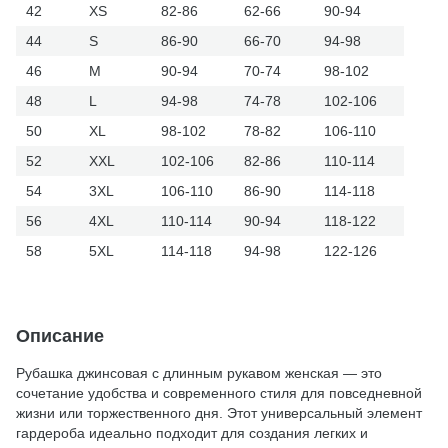
42
XS
82-86
62-66
90-94
44
S
86-90
66-70
94-98
46
M
90-94
70-74
98-102
48
L
94-98
74-78
102-106
50
XL
98-102
78-82
106-110
52
XXL
102-106
82-86
110-114
54
3XL
106-110
86-90
114-118
56
4XL
110-114
90-94
118-122
58
5XL
114-118
94-98
122-126
Описание
Рубашка джинсовая с длинным рукавом женская — это
сочетание удобства и современного стиля для повседневной
жизни или торжественного дня. Этот универсальный элемент
гардероба идеально подходит для создания легких и