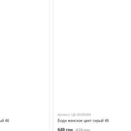
Артикул: ЦБ-00285486
ый 46
Боди женское цвет серый 46
649 грн
929 грн