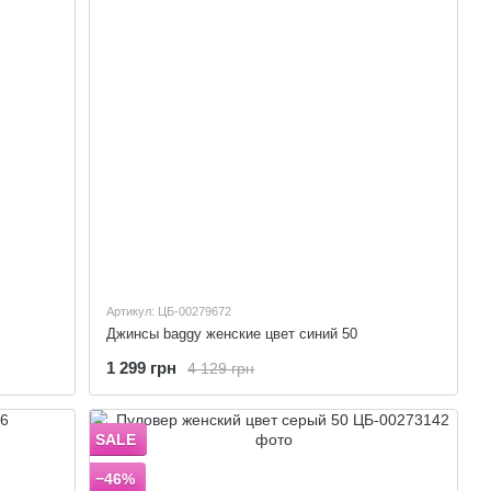
Артикул: ЦБ-00279672
Джинсы baggy женские цвет синий 50
1 299 грн
4 129 грн
SALE
−46%