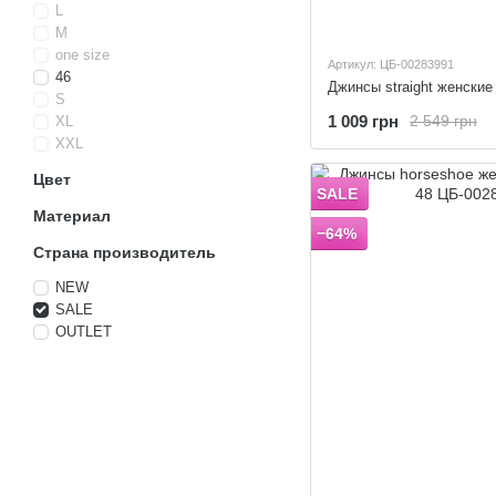
L
M
one size
Артикул: ЦБ-00283991
46
Джинсы straight женские
S
1 009 грн
2 549 грн
XL
XXL
Цвет
SALE
Материал
−64%
Страна производитель
NEW
SALE
OUTLET