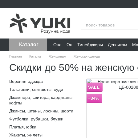
Перейти к основному контенту
Каталог
Она
Он
Тинейджеры
Девочкам
Ма
Главная
Каталог
Женщинам
Женская одежда
Скидки до 50% на женскую
Верхняя одежда
SALE
Толстовки, свитшоты, худи
Джемпера, свитера, кардиганы,
−34%
кофты
Джинсы, штаны, лосины, шорти
Футболки, рубашки, блузки
Платья, юбки
Жакеты, жилеты