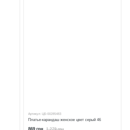
Артикул: ЦБ-00285483
Платье-карандаш женское цвет серый 46
869 грн
1 279 грн