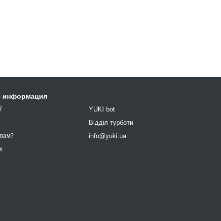
я информация
7
YUKI bot
9
Відділ турботи
info@yuki.ua
 вам?
х