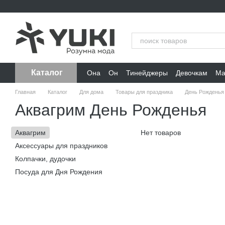
Перейти к основному контенту
Каталог
Она
Он
Тинейджеры
Девочкам
Ма
Главная
Каталог
Для дома
Товары для праздника
День Рожденья
Аквагрим День Рожденья
Аквагрим
Нет товаров
Аксессуары для праздников
Колпачки, дудочки
Посуда для Дня Рождения