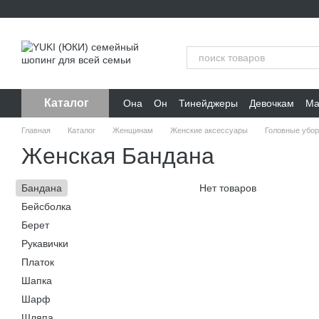
Перейти к основному контенту
Каталог
Она
Он
Тинейджеры
Девочкам
Ма
Главная
Каталог
Женщинам
Женские аксессуары
Головные убор
Женская Бандана
Бандана
Нет товаров
Бейсболка
Берет
Рукавички
Платок
Шапка
Шарф
Шляпа