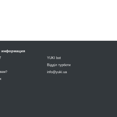
я информация
7
YUKI bot
9
Відділ турботи
info@yuki.ua
 вам?
х