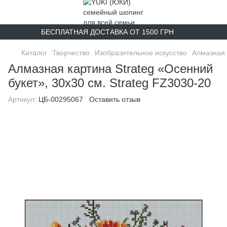
БЕСПЛАТНАЯ ДОСТАВКА ОТ 1500 ГРН
Каталог
Творчество
Изобразительное искусство
Алмазная
Алмазная картина Strateg «Осенний
букет», 30х30 см. Strateg FZ3030-20
Артикул:
ЦБ-00295067
Оставить отзыв