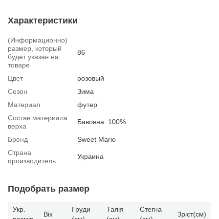
Характеристики
(Информационно)
размер, который
86
будет указан на
товаре
Цвет
розовый
Сезон
Зима
Материал
футер
Состав материала
Бавовна: 100%
верха
Бренд
Sweet Mario
Страна
Украина
производитель
Подобрать размер
Укр.
Груди
Талія
Стегна
Вік
Зріст(см)
розмір
(см)
(см)
(см)