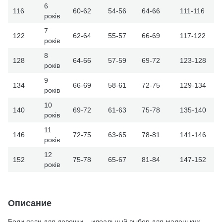
6
116
60-62
54-56
64-66
111-116
років
7
122
62-64
55-57
66-69
117-122
років
8
128
64-66
57-59
69-72
123-128
років
9
134
66-69
58-61
72-75
129-134
років
10
140
69-72
61-63
75-78
135-140
років
11
146
72-75
63-65
78-81
141-146
років
12
152
75-78
65-67
81-84
147-152
років
Описание
Боди ясли для девочки – идеальный выбор для маленьких