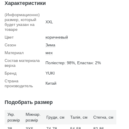
Характеристики
(Информационно)
размер, который
XXL
будет указан на
товаре
Цвет
коричневый
Сезон
Зима
Материал
мех
Состав материала
Поліестер: 98%, Еластан: 2%
верха
Бренд
YUKI
Страна
Китай
производитель
Подобрать размер
Укр.
Міжнар.
Груди, см
Талія, см
Стегна, см
розмір
розмір
38
3XS
74-78
54-58
82-86