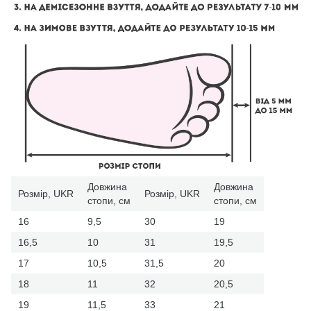
Довжина
Довжина
Розмір, UKR
Розмір, UKR
стопи, см
стопи, см
16
9,5
30
19
16,5
10
31
19,5
17
10,5
31,5
20
18
11
32
20,5
19
11,5
33
21