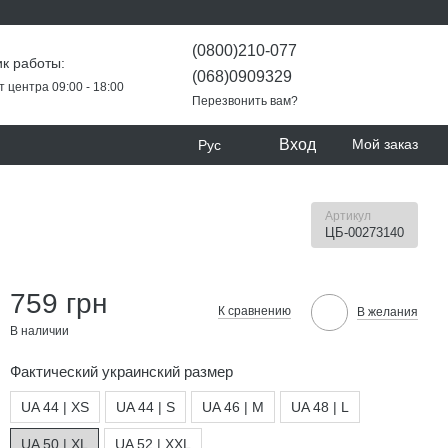
(0800)210-077
к работы:
(068)0909329
т центра 09:00 - 18:00
Перезвонить вам?
Вход
Мой заказ
Рус
Артикул
ЦБ-00273140
759 грн
К сравнению
В желания
В наличии
Фактический украинский размер
UA 44 | XS
UA 44 | S
UA 46 | M
UA 48 | L
UA 50 | XL
UA 52 | XXL