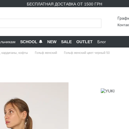
БЕСПЛАТНАЯ ДОСТАВКА ОТ 1500 ГРН
Графи
Контак
льчикам
SCHOOL 🔔
NEW
SALE
OUTLET
Блог
, кардиганы, кофты
Гольф женский
Гольф женский цвет черный 50