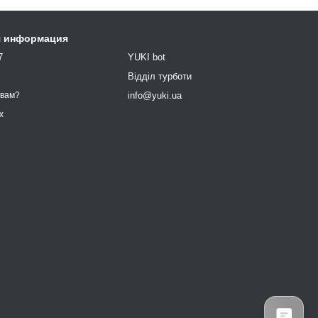
я информация
7
YUKI bot
9
Відділ турботи
info@yuki.ua
 вам?
х