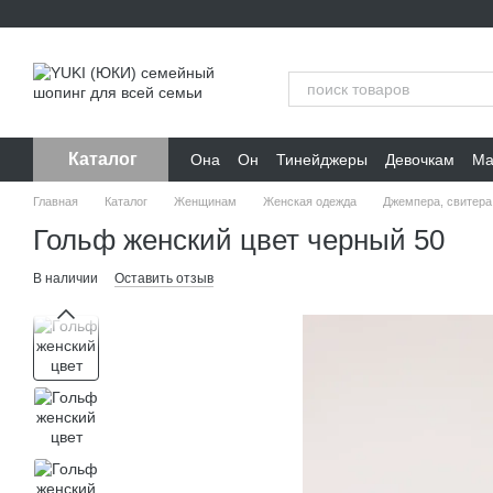
Перейти к основному контенту
Каталог
Она
Он
Тинейджеры
Девочкам
Ма
Главная
Каталог
Женщинам
Женская одежда
Джемпера, свитера
Гольф женский цвет черный 50
В наличии
Оставить отзыв