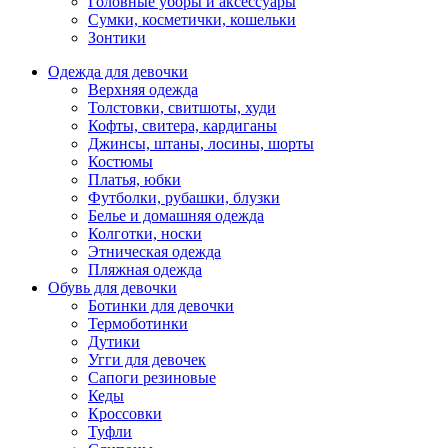
Головные уборы и аксессуары
Сумки, косметички, кошельки
Зонтики
Одежда для девочки
Верхняя одежда
Толстовки, свитшоты, худи
Кофты, свитера, кардиганы
Джинсы, штаны, лосины, шорты
Костюмы
Платья, юбки
Футболки, рубашки, блузки
Белье и домашняя одежда
Колготки, носки
Этническая одежда
Пляжная одежда
Обувь для девочки
Ботинки для девочки
Термоботинки
Дутики
Угги для девочек
Сапоги резиновые
Кеды
Кроссовки
Туфли