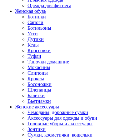
Одежда для фитнеса
Женская обувь
Ботинки
Сапоги
Ботильоны
Угги
Дутики
Кеды
Кроссовки
Туфли
Тапочки домашние
Мокасины
Слипоны
Кроксы
Босоножки
Шлепанцы
Балетки
Вьетнамки
Женские аксессуары
Чемоданы, дорожные сумки
Аксессуары для одежды и обуви
Головные уборы и аксессуары
Зонтики
Сумки, косметички, кошельки