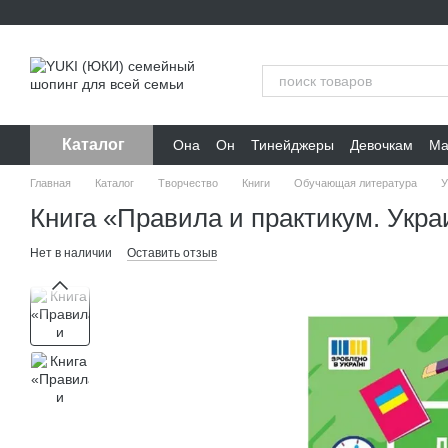
Перейти к основному контенту
Каталог
Она
Он
Тинейджеры
Девочкам
Ма
Главная
Каталог
Творчество
Книги
Обучающая литература
У
Книга «Правила и практикум. Укра
Нет в наличии
Оставить отзыв