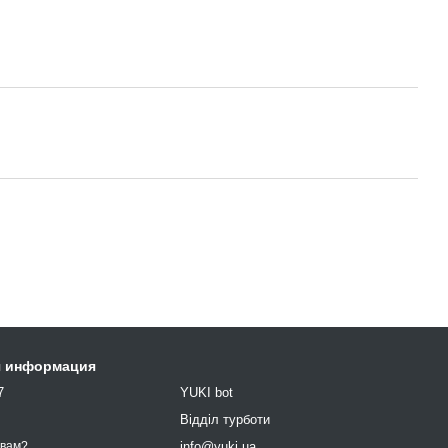
я информация
7
YUKI bot
9
Відділ турботи
info@yuki.ua
 вам?