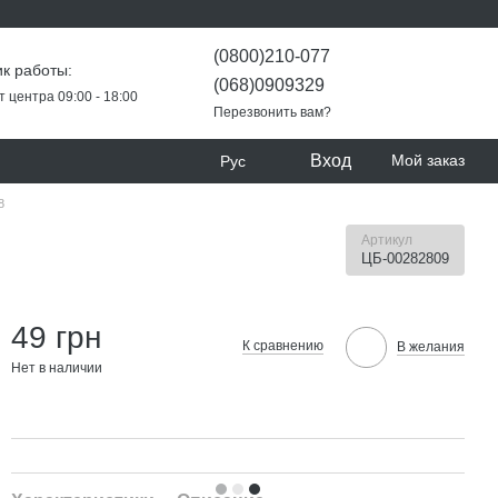
(0800)210-077
к работы:
(068)0909329
т центра 09:00 - 18:00
Перезвонить вам?
Вход
Мой заказ
Рус
8
Артикул
ЦБ-00282809
49 грн
К сравнению
В желания
Нет в наличии