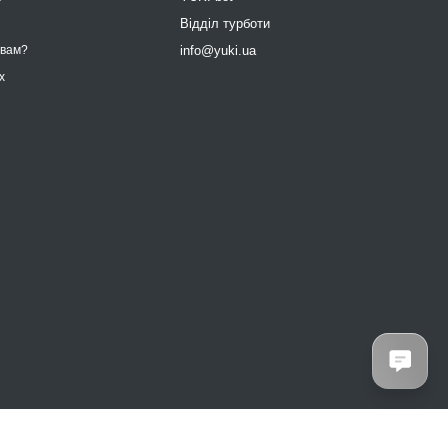
9
Відділ турботи
info@yuki.ua
 вам?
х