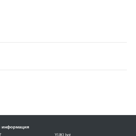
я информация
7
YUKI bot