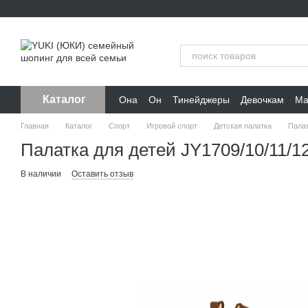
Перейти к основному контенту
Каталог
Она
Он
Тинейджеры
Девочкам
Ма
Главная
Каталог
Спорт
Игровой спорт
Детская палатка
Палат
Палатка для детей JY1709/10/11/1
В наличии
Оставить отзыв