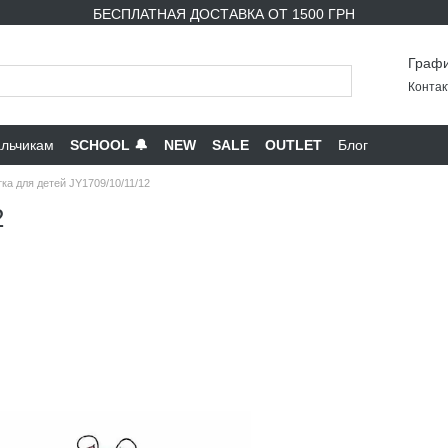
БЕСПЛАТНАЯ ДОСТАВКА ОТ 1500 ГРН
Графи
Контак
льчикам
SCHOOL 🔔
NEW
SALE
OUTLET
Блог
ка для детей JY1709/10/11/12
2