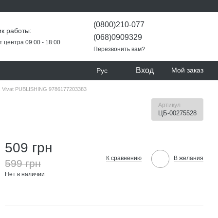
(0800)210-077
к работы:
(068)0909329
т центра 09:00 - 18:00
Перезвонить вам?
Вход
Мой заказ
Рус
 Vivat PUBLISHING 9786177203383
Артикул
ЦБ-00275528
509 грн
К сравнению
В желания
599 грн
Нет в наличии