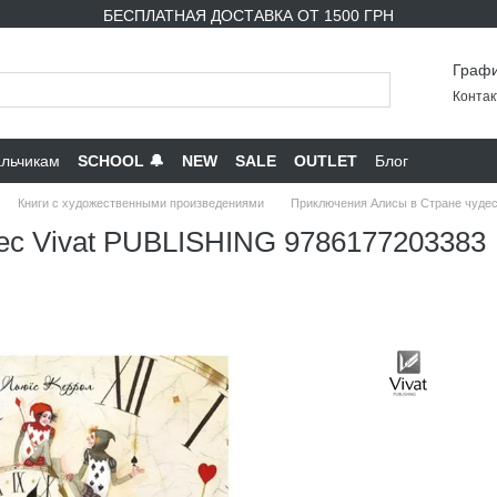
БЕСПЛАТНАЯ ДОСТАВКА ОТ 1500 ГРН
Графи
Контак
льчикам
SCHOOL 🔔
NEW
SALE
OUTLET
Блог
Книги с художественными произведениями
Приключения Алисы в Стране чудес
ес Vivat PUBLISHING 9786177203383