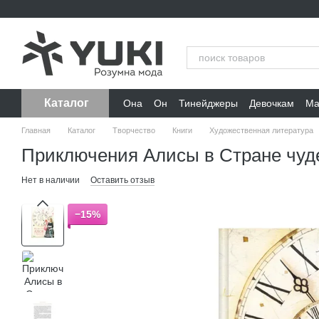
Перейти к основному контенту
Каталог
Она
Он
Тинейджеры
Девочкам
Ма
Главная
Каталог
Творчество
Книги
Художественная литература
Приключения Алисы в Стране чуд
Нет в наличии
Оставить отзыв
−15%