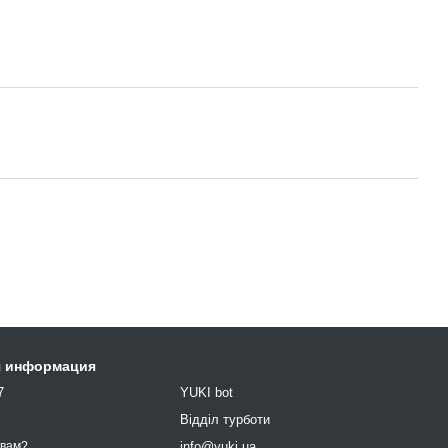
я информация
7
YUKI bot
9
Відділ турботи
info@yuki.ua
 вам?