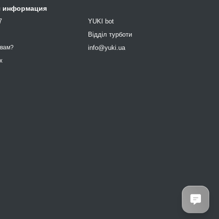
я информация
7
YUKI bot
9
Відділ турботи
info@yuki.ua
 вам?
х