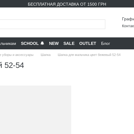
БЕСПЛАТНАЯ ДОСТАВКА ОТ 1500 ГРН
Графи
Контак
льчикам
SCHOOL 🔔
NEW
SALE
OUTLET
Блог
е уборы и аксессуары
Шапка
Шапка для мальчика цвет бежевый 52-54
 52-54