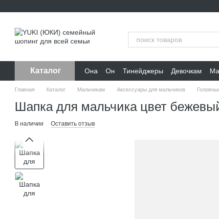
Перейти к основному контенту
Каталог
Она
Он
Тинейджеры
Девочкам
Ма
Главная
Каталог
Мальчикам
Аксессуары для мальчиков
Головны
Шапка для мальчика цвет бежевый
В наличии
Оставить отзыв