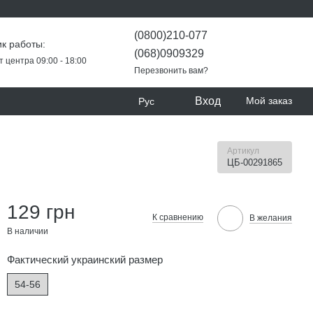
(0800)210-077
к работы:
(068)0909329
т центра 09:00 - 18:00
Перезвонить вам?
Вход
Мой заказ
Рус
Артикул
ЦБ-00291865
129 грн
К сравнению
В желания
В наличии
Фактический украинский размер
54-56