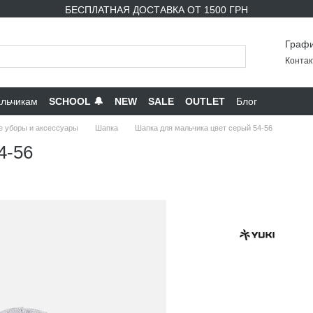
БЕСПЛАТНАЯ ДОСТАВКА ОТ 1500 ГРН
Графи
Контак
льчикам
SCHOOL 🔔
NEW
SALE
OUTLET
Блог
е уборы и аксессуары
Шапка
Шапка для мальчика цвет серый 54-56
4-56