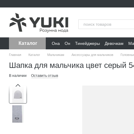
Перейти к основному контенту
Каталог
Она
Он
Тинейджеры
Девочкам
Ма
Главная
Каталог
Мальчикам
Аксессуары для мальчиков
Головны
Шапка для мальчика цвет серый 5
В наличии
Оставить отзыв