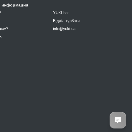
я информация
7
YUKI bot
9
Відділ турботи
info@yuki.ua
 вам?
х