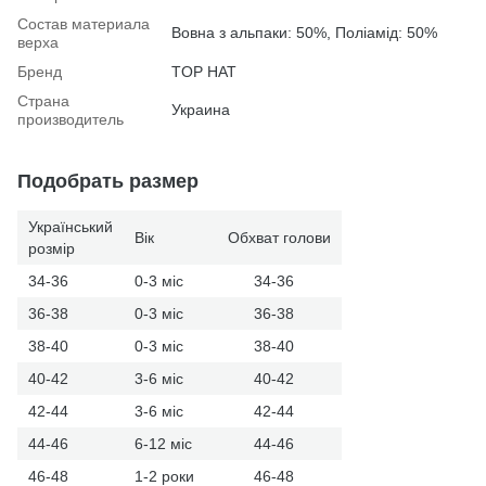
Состав материала
Вовна з альпаки: 50%, Поліамід: 50%
верха
Бренд
TOP HAT
Страна
Украина
производитель
Подобрать размер
Український
Вік
Обхват голови
розмір
34-36
0-3 міс
34-36
36-38
0-3 міс
36-38
38-40
0-3 міс
38-40
40-42
3-6 міс
40-42
42-44
3-6 міс
42-44
44-46
6-12 міс
44-46
46-48
1-2 роки
46-48