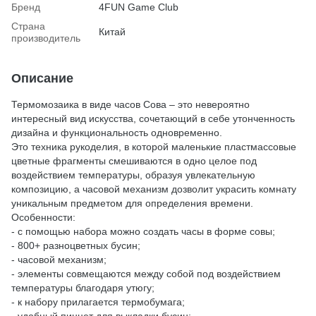
Бренд
4FUN Game Club
Страна
Китай
производитель
Описание
Термомозаика в виде часов Сова – это невероятно
интересный вид искусства, сочетающий в себе утонченность
дизайна и функциональность одновременно.
Это техника рукоделия, в которой маленькие пластмассовые
цветные фрагменты смешиваются в одно целое под
воздействием температуры, образуя увлекательную
композицию, а часовой механизм дозволит украсить комнату
уникальным предметом для определения времени.
Особенности:
- с помощью набора можно создать часы в форме совы;
- 800+ разноцветных бусин;
- часовой механизм;
- элементы совмещаются между собой под воздействием
температуры благодаря утюгу;
- к набору прилагается термобумага;
- удобный пинцет для выкладки бусин;