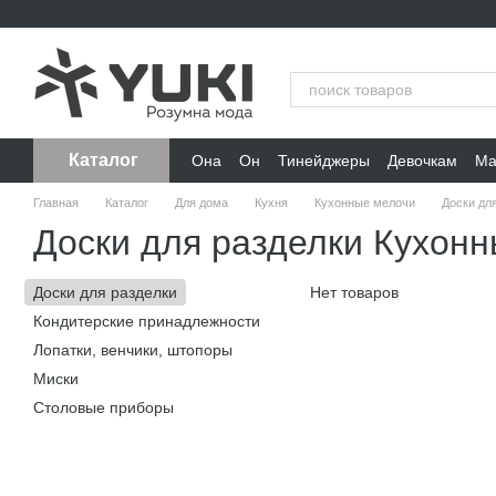
Перейти к основному контенту
Каталог
Она
Он
Тинейджеры
Девочкам
Ма
Главная
Каталог
Для дома
Кухня
Кухонные мелочи
Доски дл
Доски для разделки Кухон
Доски для разделки
Нет товаров
Кондитерские принадлежности
Лопатки, венчики, штопоры
Миски
Столовые приборы