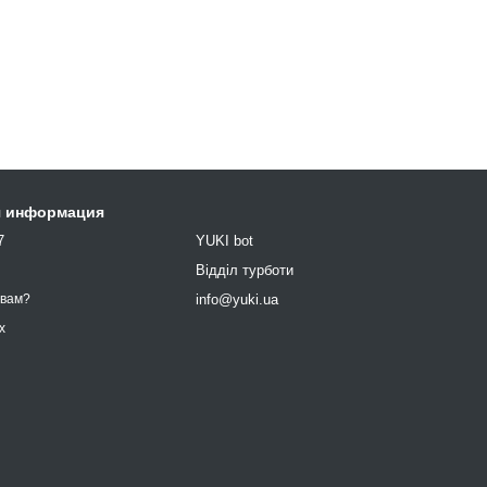
я информация
7
YUKI bot
9
Відділ турботи
info@yuki.ua
 вам?
х