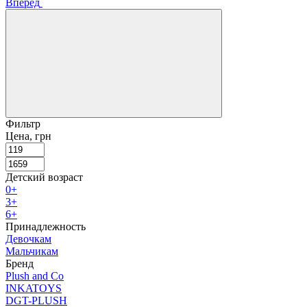
Вперед
Фильтр
Цена, грн
Детский возраст
0+
3+
6+
Принадлежность
Девочкам
Мальчикам
Бренд
Plush and Co
INKATOYS
DGT-PLUSH