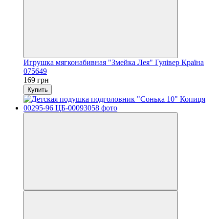
Игрушка мягконабивная "Змейка Лея" Гулівер Країна
075649
169 грн
Купить