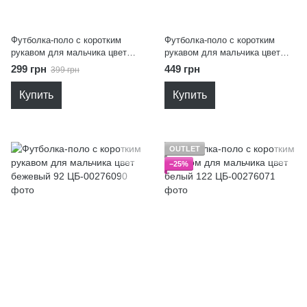
Футболка-поло с коротким
Футболка-поло с коротким
рукавом для мальчика цвет
рукавом для мальчика цвет
белый 134
хаки 146
299 грн
449 грн
399 грн
Купить
Купить
OUTLET
−25%