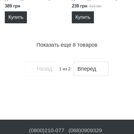
хаки 98
оливковый 92
389 грн
239 грн
319 грн
Купить
Купить
Показать еще 8 товаров
Назад
Вперед
1
из 2
(0800)210-077
(068)0909329