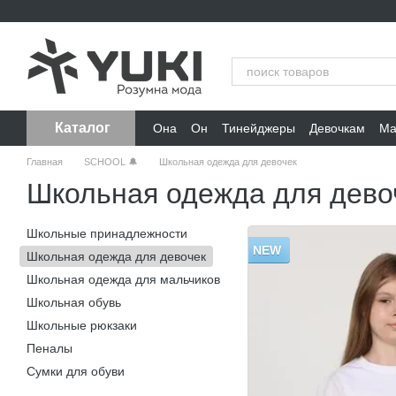
Перейти к основному контенту
Каталог
Она
Он
Тинейджеры
Девочкам
Ма
Главная
SCHOOL 🔔
Школьная одежда для девочек
Школьная одежда для дево
Школьные принадлежности
NEW
Школьная одежда для девочек
Школьная одежда для мальчиков
Школьная обувь
Школьные рюкзаки
Пеналы
Сумки для обуви