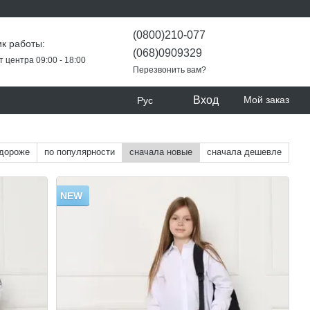
(0800)210-077
к работы:
(068)0909329
т центра 09:00 - 18:00
Перезвонить вам?
Вход
Мой заказ
Рус
 дороже
по популярности
сначала новые
сначала дешевле
NEW