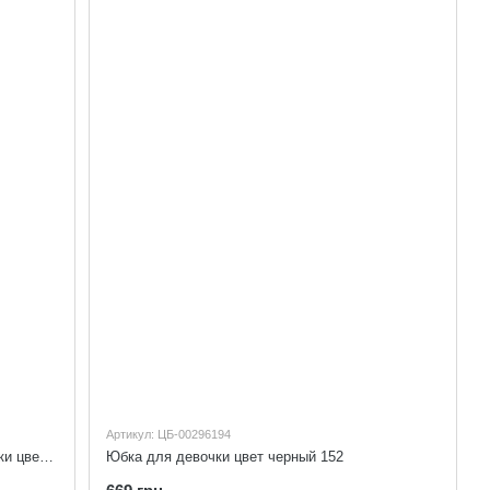
Артикул: ЦБ-00296194
Футболка с длинным рукавом для девочки цвет молочный 152
Юбка для девочки цвет черный 152