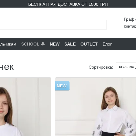
БЕСПЛАТНАЯ ДОСТАВКА ОТ 1500 ГРН
Графи
Контак
льчикам
SCHOOL 🔔
NEW
SALE
OUTLET
Блог
чек
сначала
Сортировка:
NEW