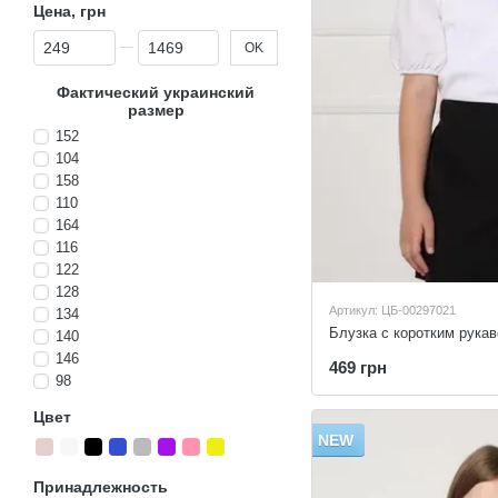
Цена, грн
От Цена, грн
До Цена, грн
OK
Фактический украинский
размер
152
104
158
110
164
116
122
128
Артикул: ЦБ-00297021
134
140
146
469 грн
98
Цвет
NEW
Принадлежность