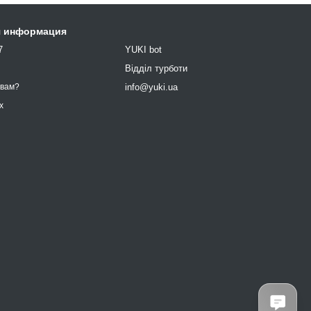
я информация
7
YUKI bot
9
Відділ турботи
info@yuki.ua
 вам?
х