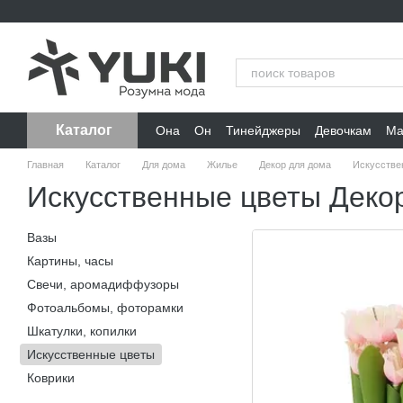
Перейти к основному контенту
Каталог
Она
Он
Тинейджеры
Девочкам
Ма
Главная
Каталог
Для дома
Жилье
Декор для дома
Искусстве
Искусственные цветы Деко
Вазы
Картины, часы
Свечи, аромадиффузоры
Фотоальбомы, фоторамки
Шкатулки, копилки
Искусственные цветы
Коврики